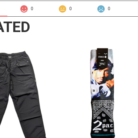
0
0
0
ATED