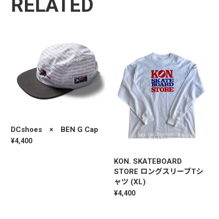
RELATED
DCshoes × BEN G Cap
¥4,400
KON. SKATEBOARD
STORE ロングスリーブTシ
ャツ (XL)
¥4,400